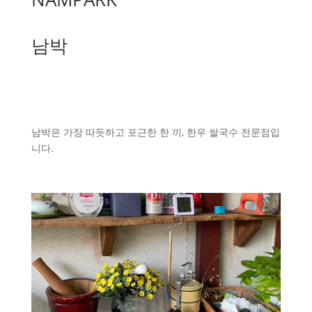
남박
남박은 가장 따듯하고 포근한 한 끼, 한우 쌀국수 전문점입
니다.