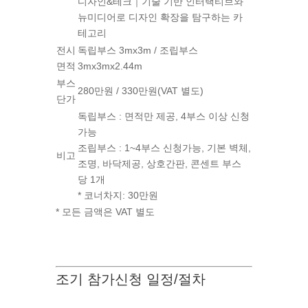
디자인&테크｜기술 기반 인터랙티브와
뉴미디어로 디자인 확장을 탐구하는 카
테고리
전시
독립부스 3mx3m / 조립부스
면적
3mx3mx2.44m
부스
280만원 / 330만원(VAT 별도)​
단가
독립부스 : 면적만 제공, 4부스 이상 신청
가능
조립부스 : 1~4부스 신청가능, 기본 벽체,
비고
조명, 바닥제공, 상호간판, 콘센트 부스
당 1개
* 코너차지: 30만원
* 모든 금액은 VAT 별도
조기 참가신청 일정/절차