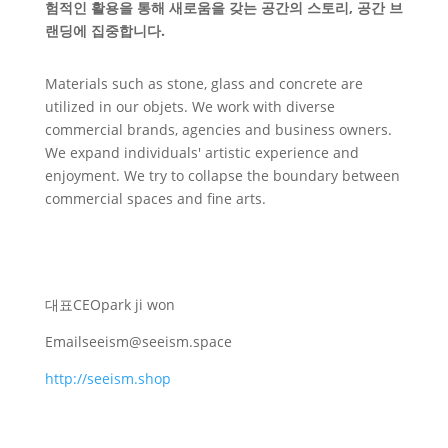
험적인 활용을 통해 새로움을 갖는 공간의 스토리, 공간 브
랜딩에 집중합니다.
Materials such as stone, glass and concrete are
utilized in our objets. We work with diverse
commercial brands, agencies and business owners.
We expand individuals' artistic experience and
enjoyment. We try to collapse the boundary between
commercial spaces and fine arts.
대표
CEO
park ji won
Email
seeism@seeism.space
http://seeism.shop