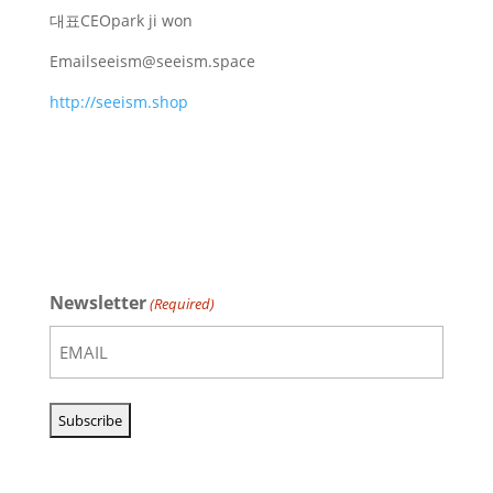
대표
CEO
park ji won
Email
seeism@seeism.space
http://seeism.shop
Newsletter
(Required)