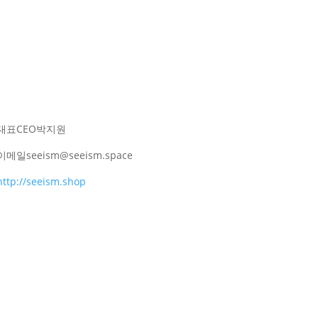
대표
CEO
박지원
이메일
seeism@seeism.space
http://seeism.shop