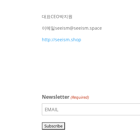
대표
CEO
박지원
이메일
seeism@seeism.space
http://seeism.shop
Newsletter
(Required)