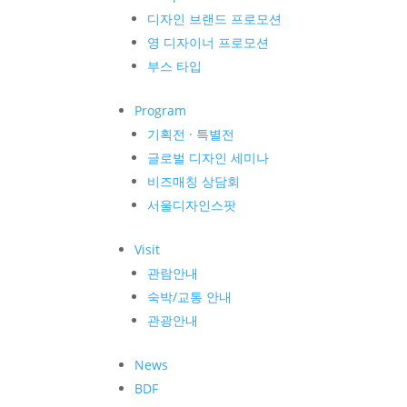
디자인 브랜드 프로모션
영 디자이너 프로모션
부스 타입
Program
기획전 · 특별전
글로벌 디자인 세미나
비즈매칭 상담회
서울디자인스팟
Visit
관람안내
숙박/교통 안내
관광안내
News
BDF