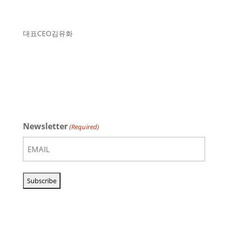
대표
CEO
김유화
Newsletter
(Required)