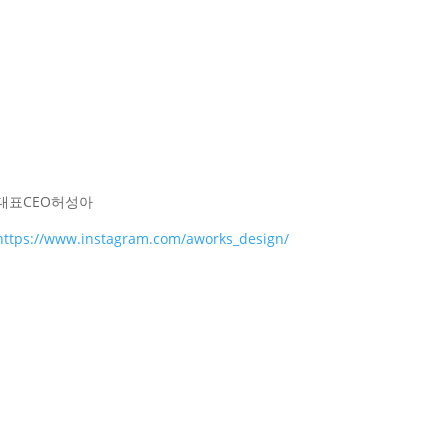
대표
CEO
허성아
https://www.instagram.com/aworks_design/