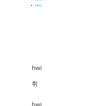
ENG
hwi
휘
hwi