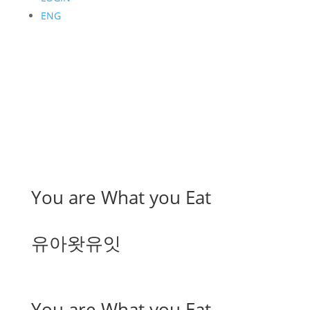
ENG
You are What you Eat
유아왓유잇
You are What you Eat