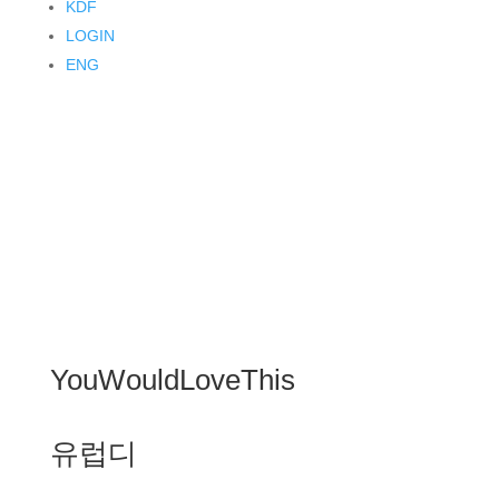
KDF
LOGIN
ENG
YouWouldLoveThis
유럽디