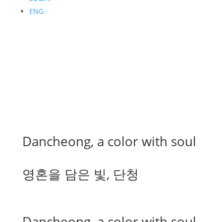
ENG
Dancheong, a color with soul
영혼을 담은 빛, 단청
Dancheong, a color with soul