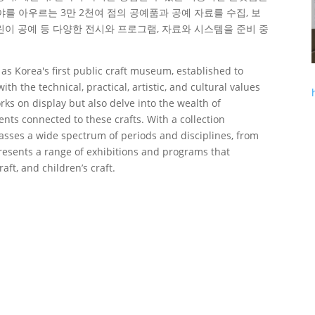
를 아우르는 3만 2천여 점의 공예품과 공예 자료를 수집, 보
어린이 공예 등 다양한 전시와 프로그램, 자료와 시스템을 준비 중
 as Korea's first public craft museum, established to
with the technical, practical, artistic, and cultural values
works on display but also delve into the wealth of
nts connected to these crafts. With a collection
ses a wide spectrum of periods and disciplines, from
 presents a range of exhibitions and programs that
raft, and children’s craft.