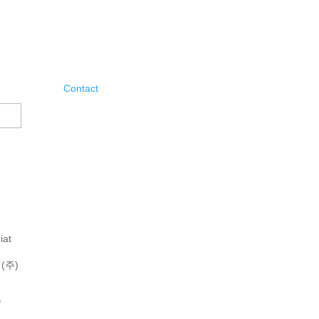
Contact
iat
(주)
,