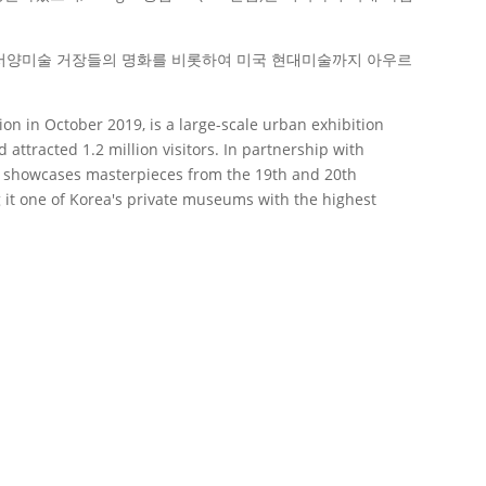
기 서양미술 거장들의 명화를 비롯하여 미국 현대미술까지 아우르
in October 2019, is a large-scale urban exhibition
attracted 1.2 million visitors. In partnership with
it showcases masterpieces from the 19th and 20th
 it one of Korea's private museums with the highest