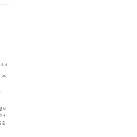
riat
(주)
,
영혜
29
울중