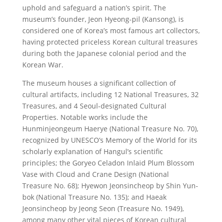
uphold and safeguard a nation’s spirit. The
museum’s founder, Jeon Hyeong-pil (Kansong), is
considered one of Korea’s most famous art collectors,
having protected priceless Korean cultural treasures
during both the Japanese colonial period and the
Korean War.
The museum houses a significant collection of
cultural artifacts, including 12 National Treasures, 32
Treasures, and 4 Seoul-designated Cultural
Properties. Notable works include the
Hunminjeongeum Haerye (National Treasure No. 70),
recognized by UNESCO’s Memory of the World for its
scholarly explanation of Hangul’s scientific
principles; the Goryeo Celadon Inlaid Plum Blossom
Vase with Cloud and Crane Design (National
Treasure No. 68); Hyewon Jeonsincheop by Shin Yun-
bok (National Treasure No. 135); and Haeak
Jeonsincheop by Jeong Seon (Treasure No. 1949),
among many other vital pieces of Korean cultural