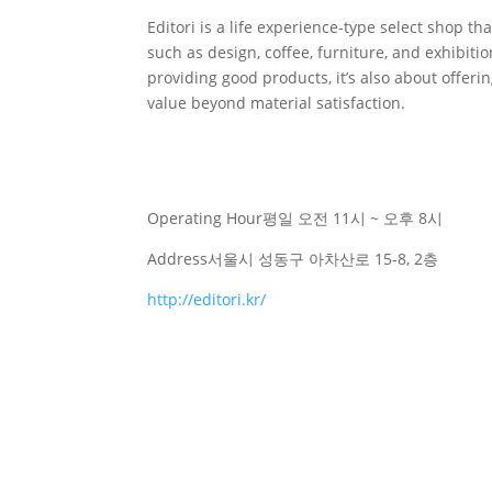
Editori is a life experience-type select shop t
such as design, coffee, furniture, and exhibitio
providing good products, it’s also about offeri
value beyond material satisfaction.
Operating Hour
평일 오전 11시 ~ 오후 8시
Address
서울시 성동구 아차산로 15-8, 2층
http://editori.kr/