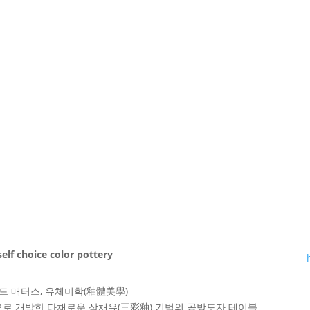
self choice color pottery
드 매터스, 유체미학(釉體美學)
으로 개발한 다채로운 삼채유(三彩釉) 기법의 공방도자 테이블