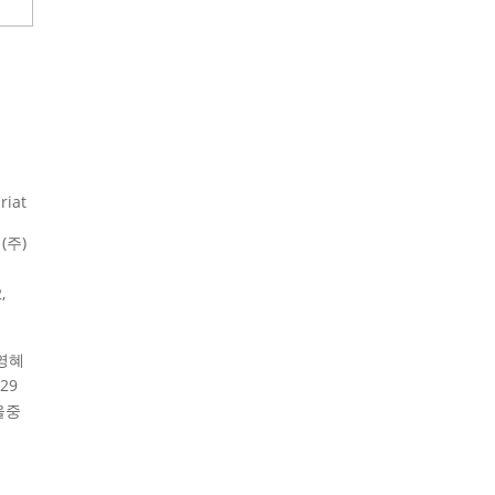
riat
(주)
,
영혜
29
울중