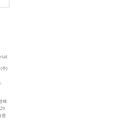
riat
(주)
,
영혜
29
울중