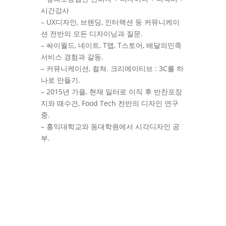
시간강사
– UX디자인, 브랜딩, 인터랙션 등 커뮤니케이
션 전반의 모든 디자이닝과 질문.
– 싸이월드, 네이트, T맵, T스토어, 배달의민족
서비스 경험과 갈등.
– 커뮤니케이션, 컬쳐. 크리에이티브 : 3C를 하
나로 만들기.
– 2015년 가을, 현재 일터로 이직 후 반찬포장
지와 때수건, Food Tech 전반의 디자인 연구
중.
– 홍익대학교와 동대학원에서 시각디자인 공
부.