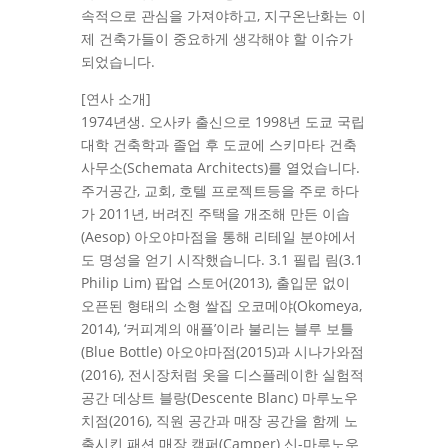
속적으로 관심을 가져야하고, 지구온난화는 이
제 건축가들이 중요하게 생각해야 할 이슈가
되었습니다.
[연사 소개]
1974년생. 오사카 출신으로 1998년 도쿄 국립
대학 건축학과 졸업 후 도쿄에 스키마타 건축
사무소(Schemata Architects)를 열었습니다.
주거공간, 교회, 호텔 프로젝트등을 주로 하다
가 2011년, 버려진 주택을 개조해 만든 이솝
(Aesop) 아오야마점을 통해 리테일 분야에서
도 명성을 얻기 시작했습니다. 3.1 필립 림(3.1
Philip Lim) 팝업 스토어(2013), 출입문 없이
오픈된 형태의 소형 쌀집 오코메야(Okomeya,
2014), ‘커피계의 애플’이라 불리는 블루 보틀
(Blue Bottle) 아오야마점(2015)과 시나가와점
(2016), 전시장처럼 옷을 디스플레이한 실험적
공간 데상트 블랑(Descente Blanc) 마루노우
치점(2016), 직원 공간과 매장 공간을 함께 노
출시킨 패션 매장 캠퍼(Camper) 신-마루노우