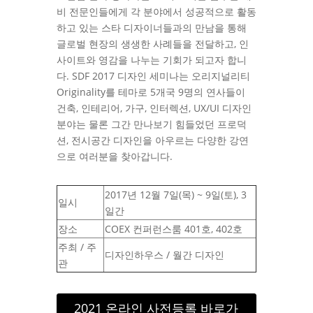
비 전문인들에게 각 분야에서 성공적으로 활동
하고 있는 스타 디자이너들과의 만남을 통해
글로벌 현장의 생생한 사례들을 전달하고, 인
사이트와 영감을 나누는 기회가 되고자 합니
다. SDF 2017 디자인 세미나는 오리지널리티
Originality를 테마로 5개국 9명의 연사들이
건축, 인테리어, 가구, 인터렉션, UX/UI 디자인
분야는 물론 그간 만나보기 힘들었던 프로덕
션, 전시공간 디자인을 아우르는 다양한 강연
으로 여러분을 찾아갑니다.
2017년 12월 7일(목) ~ 9일(토), 3
일시
일간
장소
COEX 컨퍼런스룸 401호, 402호
주최 / 주
디자인하우스 / 월간 디자인
관
2021 온라인 사전등록 바로가