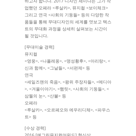
하고자 합니다. 2017 디자인 세미나는 그가 작
업했던 오페라 <루살카>, 뮤지컬 <보이체크>
그리고 연극 <사회의 기둥들> 등의 다양한 작
품들을 통해 무대디자인의 세계를 엿보고 텍스
트의 무대화 과정을 상세히 살펴보는 시간이
될 것입니다.
[무대미술 경력]
뮤지컬
<영웅>, <나폴레옹>, <명성황후>, <아리랑>, <
신과 함께>, <그날들>, <서편제> 등
연극
<세일즈맨의 죽음>, <왕위 주장자들>, <메디아
>, <겨울이야기>, <햄릿>, <사회의 기둥들>, <
삼월의 눈>, <산불> 등
오페라
<루살카>, <오르페오와 에우리디체>, <파우스
트> 등
[수상 경력]
2016 [예그린뮤지컬어워드] 혁신상