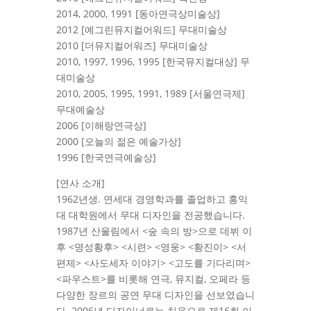
2014, 2000, 1991 [동아연극상미술상]
2012 [예그린뮤지컬어워드] 무대미술상
2010 [더뮤지컬어워즈] 무대미술상
2010, 1997, 1996, 1995 [한국뮤지컬대상] 무
대미술상
2010, 2005, 1995, 1991, 1989 [서울연극제]
무대예술상
2006 [이해랑연극상]
2000 [오늘의 젊은 예술가상]
1996 [한국연극예술상]
[연사 소개]
1962년생. 연세대 경영학과를 졸업하고 홍익
대 대학원에서 무대 디자인을 전공했습니다.
1987년 산울림에서 <숲 속의 방>으로 데뷔 이
후 <명성황후> <시련> <영웅> <황진이> <서
편제> <사도세자 이야기> <고도를 기다리며>
<파우스트>를 비롯해 연극, 뮤지컬, 오페라 등
다양한 장르의 공연 무대 디자인을 선보였습니
다. 2006년 디자이너로는 처음으로 제16회 이