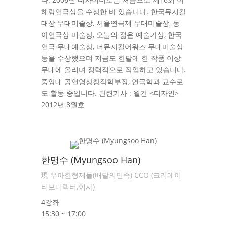
해랑연극상을 수상한 바 있습니다. 한국뮤지컬
대상 무대미술상, 서울연극제 무대미술상, 동
아연극상 미술상, 오늘의 젊은 예술가상, 한국
연극 무대예술상, 더뮤지컬어워즈 무대미술상
등을 수상했으며 지금도 한달에 한 작품 이상
무대에 올리며 정력적으로 작업하고 있습니다.
중앙대 공연영상창작학부장, 연극학과 교수로
도 활동 중입니다. 관련기사 : 월간 <디자인>
2012년 8월호
한명수 (Myungsoo Han)
現 우아한형제들(배달의민족) CCO (크리에이
티브디렉터.이사)
4강좌
15:30 ~ 17:00