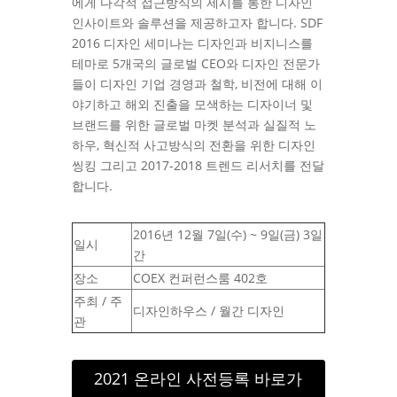
에게 다각적 접근방식의 제시를 통한 디자인
인사이트와 솔루션을 제공하고자 합니다. SDF
2016 디자인 세미나는 디자인과 비지니스를
테마로 5개국의 글로벌 CEO와 디자인 전문가
들이 디자인 기업 경영과 철학, 비전에 대해 이
야기하고 해외 진출을 모색하는 디자이너 및
브랜드를 위한 글로벌 마켓 분석과 실질적 노
하우, 혁신적 사고방식의 전환을 위한 디자인
씽킹 그리고 2017-2018 트렌드 리서치를 전달
합니다.
2016년 12월 7일(수) ~ 9일(금) 3일
일시
간
장소
COEX 컨퍼런스룸 402호
주최 / 주
디자인하우스 / 월간 디자인
관
2021 온라인 사전등록 바로가