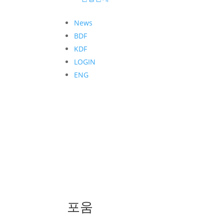
News
BDF
KDF
LOGIN
ENG
포움