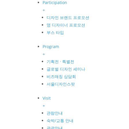
Participation
+
디자인 브랜드 프로모션
영 디자이너 프로모션
부스 타입
Program
+
기획전 · 특별전
글로벌 디자인 세미나
비즈매칭 상담회
서울디자인스팟
Visit
+
관람안내
숙박/교통 안내
관광안내