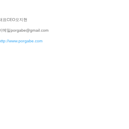
대표
CEO
오지현
이메일
porgabe@gmail.com
http://www.porgabe.com