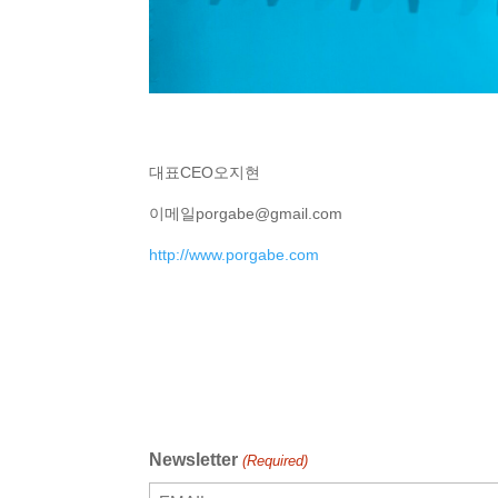
대표
CEO
오지현
이메일
porgabe@gmail.com
http://www.porgabe.com
Newsletter
(Required)