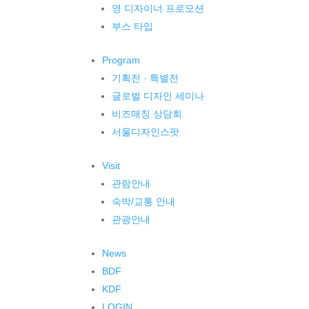
영 디자이너 프로모션
부스 타입
Program
기획전 · 특별전
글로벌 디자인 세미나
비즈매칭 상담회
서울디자인스팟
Visit
관람안내
숙박/교통 안내
관광안내
News
BDF
KDF
LOGIN