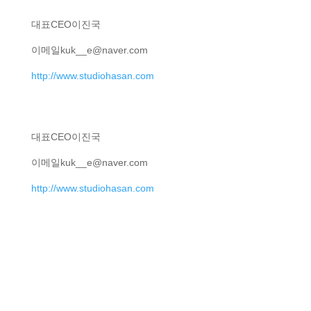
대표
CEO
이진국
이메일
kuk__e@naver.com
http://www.studiohasan.com
대표
CEO
이진국
이메일
kuk__e@naver.com
http://www.studiohasan.com