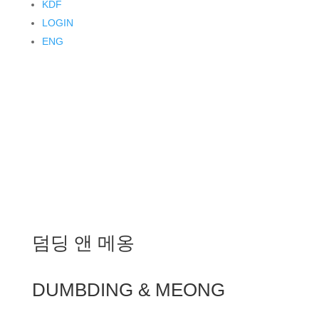
KDF
LOGIN
ENG
덤딩 앤 메옹
DUMBDING & MEONG