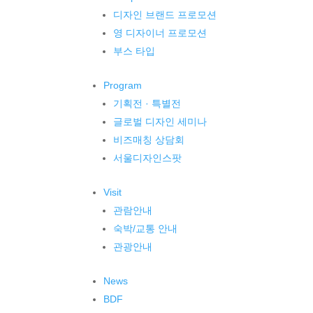
디자인 브랜드 프로모션
영 디자이너 프로모션
부스 타입
Program
기획전 · 특별전
글로벌 디자인 세미나
비즈매칭 상담회
서울디자인스팟
Visit
관람안내
숙박/교통 안내
관광안내
News
BDF