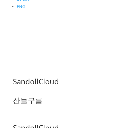
ENG
SandollCloud
산돌구름
SandollCloud